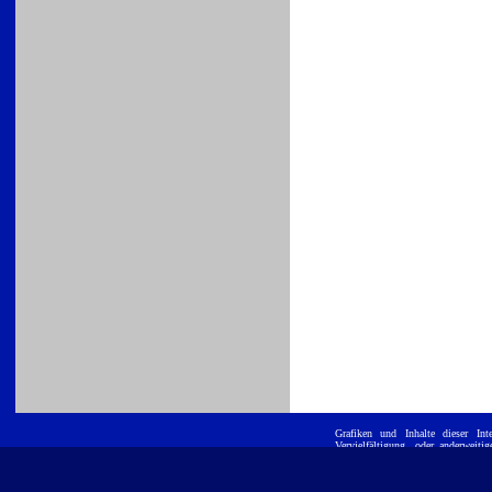
Grafiken und Inhalte dieser
Int
Vervielfältigung, oder anderwei
ist untersagt. E
Position GmbH
eingetragene Warenzeichen und werd