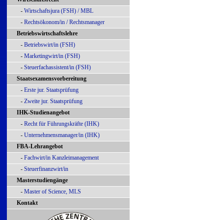
-
Wirtschaftsjura (FSH) / MBL
-
Rechtsökonom/in / Rechtsmanager
Betriebswirtschaftslehre
-
Betriebswirt/in (FSH)
-
Marketingwirt/in (FSH)
-
Steuerfachassistent/in (FSH)
Staatsexamensvorbereitung
-
Erste jur. Staatsprüfung
-
Zweite jur. Staatsprüfung
IHK-Studienangebot
-
Recht für Führungskräfte (IHK)
-
Unternehmensmanager/in (IHK)
FBA-Lehrangebot
-
Fachwirt/in Kanzleimanagement
-
Steuerfinanzwirt/in
Masterstudiengänge
-
Master of Science, MLS
Kontakt