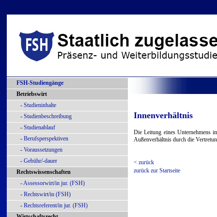
FSH-Studiengänge
Betriebswirt
-
Studieninhalte
Innenverhältnis
-
Studienbeschreibung
-
Studienablauf
Die Leitung eines Unternehmens im 
-
Berufsperspektiven
Außenverhältnis durch die Vertretun
-
Voraussetzungen
-
Gebühr/-dauer
< zurück
zurück zur Startseite
Rechtswissenschaften
-
Assessorwirt/in jur. (FSH)
-
Rechtswirt/in (FSH)
-
Rechtsreferent/in jur. (FSH)
Wirtschaftsrecht