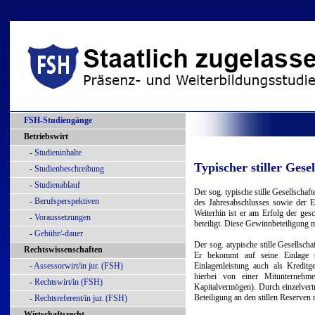
FSH-Studiengänge
Betriebswirt
-
Studieninhalte
Typischer stiller Gesel
-
Studienbeschreibung
-
Studienablauf
Der sog. typische stille Gesellschaf
-
Berufsperspektiven
des Jahresabschlusses sowie der E
Weiterhin ist er am
Erfolg
der gesch
-
Voraussetzungen
beteiligt. Diese Gewinnbeteiligung ma
-
Gebühr/-dauer
Der sog. atypische stille Gesellschaf
Rechtswissenschaften
Er bekommt auf seine Einlage s
-
Assessorwirt/in jur. (FSH)
Einlagenleistung auch als Kreditg
hierbei von einer Mitunternehme
-
Rechtswirt/in (FSH)
Kapitalvermögen). Durch einzelvert
Beteiligung an den stillen Reserven 
-
Rechtsreferent/in jur. (FSH)
Wirtschaftsrecht