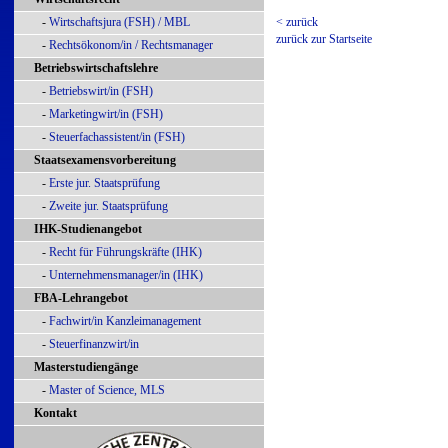
-
Wirtschaftsjura (FSH) / MBL
< zurück
zurück zur Startseite
-
Rechtsökonom/in / Rechtsmanager
Betriebswirtschaftslehre
-
Betriebswirt/in (FSH)
-
Marketingwirt/in (FSH)
-
Steuerfachassistent/in (FSH)
Staatsexamensvorbereitung
-
Erste jur. Staatsprüfung
-
Zweite jur. Staatsprüfung
IHK-Studienangebot
-
Recht für Führungskräfte (IHK)
-
Unternehmensmanager/in (IHK)
FBA-Lehrangebot
-
Fachwirt/in Kanzleimanagement
-
Steuerfinanzwirt/in
Masterstudiengänge
-
Master of Science, MLS
Kontakt