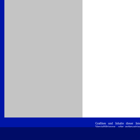
Grafiken und Inhalte dieser
Int
Vervielfältigung, oder anderwei
ist untersagt. E
Position GmbH
eingetragene Warenzeichen und werd