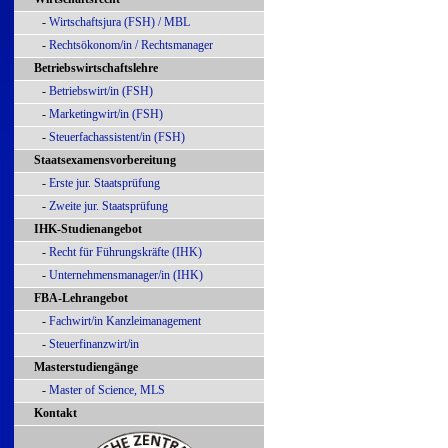
-
Wirtschaftsjura (FSH) / MBL
-
Rechtsökonom/in / Rechtsmanager
Betriebswirtschaftslehre
-
Betriebswirt/in (FSH)
-
Marketingwirt/in (FSH)
-
Steuerfachassistent/in (FSH)
Staatsexamensvorbereitung
-
Erste jur. Staatsprüfung
-
Zweite jur. Staatsprüfung
IHK-Studienangebot
-
Recht für Führungskräfte (IHK)
-
Unternehmensmanager/in (IHK)
FBA-Lehrangebot
-
Fachwirt/in Kanzleimanagement
-
Steuerfinanzwirt/in
Masterstudiengänge
-
Master of Science, MLS
Kontakt