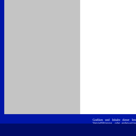
Grafiken und Inhalte dieser
Int
Vervielfältigung, oder anderwei
ist untersagt. E
Position GmbH
eingetragene Warenzeichen und werd