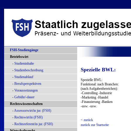
FSH-Studiengänge
Betriebswirt
-
Studieninhalte
Spezielle BWL:
-
Studienbeschreibung
-
Studienablauf
Spezielle BWL:
-
Berufsperspektiven
Funktional: nach Branchen:
(nach Aufgabenbereichen):
-
Voraussetzungen
-Controlling -Industrie
-
Gebühr/-dauer
-Marketing -Handel
-Finanzierung -Banken
Rechtswissenschaften
-usw. -usw.
-
Assessorwirt/in jur. (FSH)
-
Rechtswirt/in (FSH)
< zurück
-
Rechtsreferent/in jur. (FSH)
zurück zur Startseite
Wirtschaftsrecht