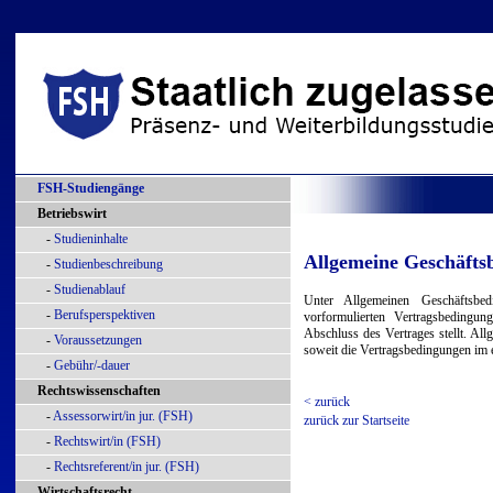
FSH-Studiengänge
Betriebswirt
-
Studieninhalte
Allgemeine Geschäfts
-
Studienbeschreibung
-
Studienablauf
Unter Allgemeinen Geschäftsbe
-
Berufsperspektiven
vorformulierten Vertragsbedingun
Abschluss des Vertrages stellt. Al
-
Voraussetzungen
soweit die Vertragsbedingungen im 
-
Gebühr/-dauer
Rechtswissenschaften
< zurück
-
Assessorwirt/in jur. (FSH)
zurück zur Startseite
-
Rechtswirt/in (FSH)
-
Rechtsreferent/in jur. (FSH)
Wirtschaftsrecht