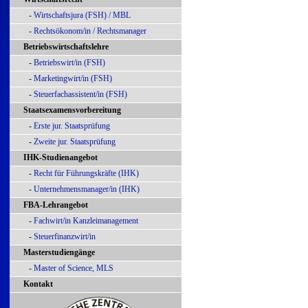
-
Wirtschaftsjura (FSH) / MBL
-
Rechtsökonom/in / Rechtsmanager
Betriebswirtschaftslehre
-
Betriebswirt/in (FSH)
-
Marketingwirt/in (FSH)
-
Steuerfachassistent/in (FSH)
Staatsexamensvorbereitung
-
Erste jur. Staatsprüfung
-
Zweite jur. Staatsprüfung
IHK-Studienangebot
-
Recht für Führungskräfte (IHK)
-
Unternehmensmanager/in (IHK)
FBA-Lehrangebot
-
Fachwirt/in Kanzleimanagement
-
Steuerfinanzwirt/in
Masterstudiengänge
-
Master of Science, MLS
Kontakt