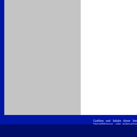
Grafiken und Inhalte dieser
Int
Vervielfältigung, oder anderwei
ist untersagt. E
Position GmbH
eingetragene Warenzeichen und werd